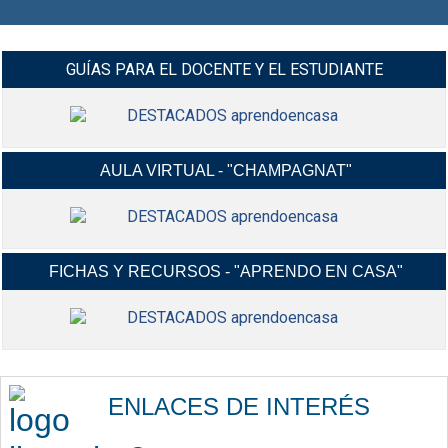
GUÍAS PARA EL DOCENTE Y EL ESTUDIANTE
AULA VIRTUAL - "CHAMPAGNAT"
MANUALES Y VIDEO-TUTORIALES G-
INGRESAR
SUIT Y CLASROOM Y MÁS...
FICHAS Y RECURSOS - "APRENDO EN CASA"
INGRESA A TU AULA VIRTUAL,
INGRESAR
USANDO TU CORREO ELECTRÓNICO
INSTITUCIONAL.
FICHAS CONTEXTUALIZADAS,
INGRESAR
RECURSOS EDUCATIVOS,
ENLACES DE INTERÉS
ACTIVIDADES Y MÁS...