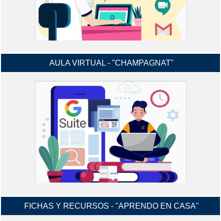
AULA VIRTUAL - "CHAMPAGNAT"
MANUALES Y VIDEO-TUTORIALES G-
INGRESAR
SUIT Y CLASROOM Y MÁS...
FICHAS Y RECURSOS - "APRENDO EN CASA"
INGRESA A TU AULA VIRTUAL,
USANDO TU CORREO ELECTRÓNICO