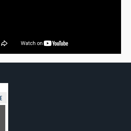
PROYECTO DE INNOVA
CHAMPAGNIN
COMPROMETIDOS C
AGENDA 2030 
DESARROLLO SOSTE