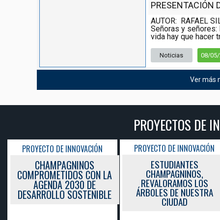
PRESENTACIÓN DE
AUTOR: RAFAEL SI
Señoras y señores: 
vida hay que hacer tr
Noticias
08/05
Ver más n
PROYECTOS DE INNOVACIÓN EDUCA
PROYECTO DE INNOVACIÓN
PROYECTO DE INNOV
CIÓN
ESTUDIANTES
FORMANDO LÍDE
OS
CHAMPAGNINOS,
DINÁMICOS - AC
ON LA
REVALORAMOS LOS
CLIMÁTICA
DE
ÁRBOLES DE NUESTRA
NIBLE
CIUDAD