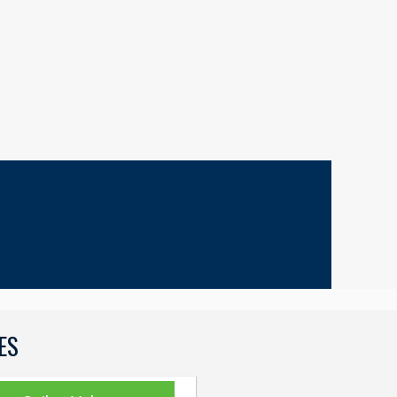
ES
ES