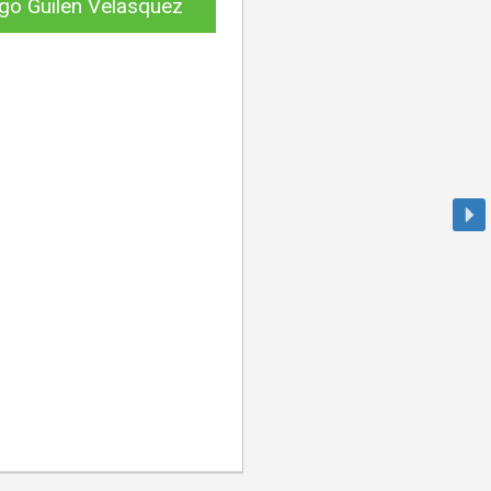
go Guilen Velasquez
án Romero Flores