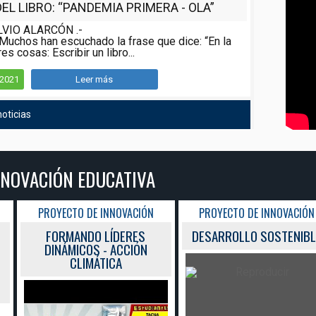
L LIBRO: “PANDEMIA PRIMERA - OLA”
LVIO ALARCÓN .-
Muchos han escuchado la frase que dice: “En la
es cosas: Escribir un libro...
/2021
Leer más
oticias
TIVA
ACIÓN
PROYECTO DE INNOVACIÓN
RES
DESARROLLO SOSTENIBLE
CIÓN