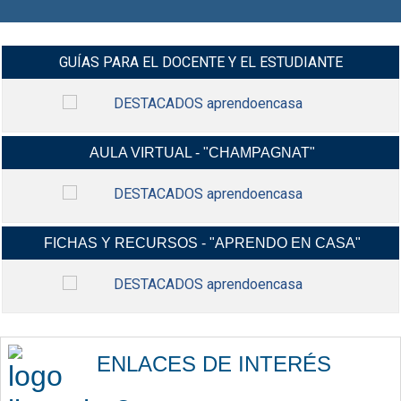
GUÍAS PARA EL DOCENTE Y EL ESTUDIANTE
AULA VIRTUAL - "CHAMPAGNAT"
MANUALES Y VIDEO-TUTORIALES G-
INGRESAR
SUIT Y CLASROOM Y MÁS...
FICHAS Y RECURSOS - "APRENDO EN CASA"
INGRESA A TU AULA VIRTUAL,
INGRESAR
USANDO TU CORREO ELECTRÓNICO
INSTITUCIONAL.
FICHAS CONTEXTUALIZADAS,
INGRESAR
RECURSOS EDUCATIVOS,
ENLACES DE INTERÉS
ACTIVIDADES Y MÁS...