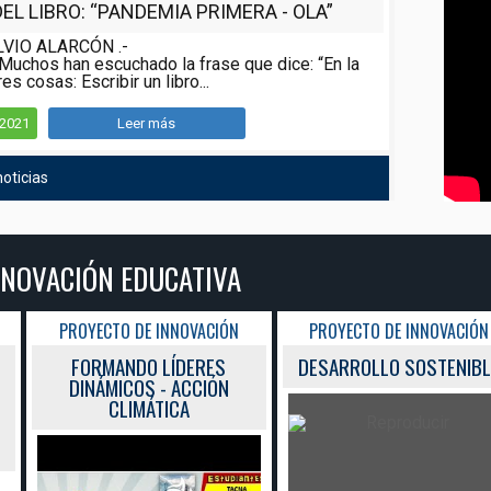
L LIBRO: “PANDEMIA PRIMERA - OLA”
LVIO ALARCÓN .-
Muchos han escuchado la frase que dice: “En la
es cosas: Escribir un libro...
/2021
Leer más
oticias
DUCATIVA
E INNOVACIÓN
PROYECTO DE INNOVACIÓN
O LÍDERES
DESARROLLO SOSTENIBLE
S - ACCIÓN
ÁTICA