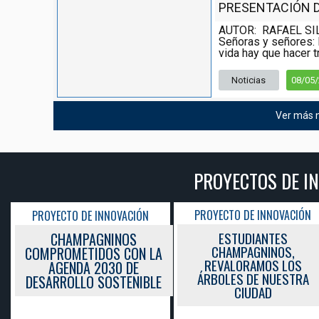
PRESENTACIÓN DE
AUTOR: RAFAEL SI
Señoras y señores: 
vida hay que hacer tr
Noticias
08/05
Ver más n
PROYECTOS DE INNOVACIÓN E
PROYECTO DE INNOVACIÓN
PROYECTO D
 INNOVACIÓN
ESTUDIANTES
FORMAND
GNINOS
CHAMPAGNINOS,
DINÁMICO
DOS CON LA
REVALORAMOS LOS
CLIM
2030 DE
ÁRBOLES DE NUESTRA
 SOSTENIBLE
CIUDAD