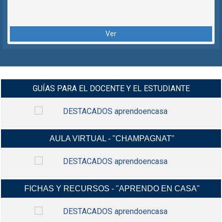
Ver
GUÍAS PARA EL DOCENTE Y EL ESTUDIANTE
AULA VIRTUAL - "CHAMPAGNAT"
MANUALES Y VIDEO-TUTORIALES G-
INGRESAR
SUIT Y CLASROOM Y MÁS...
FICHAS Y RECURSOS - "APRENDO EN CASA"
INGRESA A TU AULA VIRTUAL,
INGRESAR
USANDO TU CORREO ELECTRÓNICO
INSTITUCIONAL.