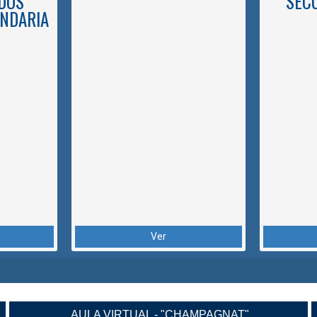
DOS
SEC
NDARIA
Ver
AULA VIRTUAL - "CHAMPAGNAT"