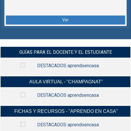
Ver
GUÍAS PARA EL DOCENTE Y EL ESTUDIANTE
AULA VIRTUAL - "CHAMPAGNAT"
MANUALES Y VIDEO-TUTORIALES G-
INGRESAR
SUIT Y CLASROOM Y MÁS...
FICHAS Y RECURSOS - "APRENDO EN CASA"
INGRESA A TU AULA VIRTUAL,
INGRESAR
USANDO TU CORREO ELECTRÓNICO
INSTITUCIONAL.