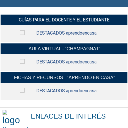
GUÍAS PARA EL DOCENTE Y EL ESTUDIANTE
AULA VIRTUAL - "CHAMPAGNAT"
MANUALES Y VIDEO-TUTORIALES G-
INGRESAR
SUIT Y CLASROOM Y MÁS...
FICHAS Y RECURSOS - "APRENDO EN CASA"
INGRESA A TU AULA VIRTUAL,
INGRESAR
USANDO TU CORREO ELECTRÓNICO
INSTITUCIONAL.
FICHAS CONTEXTUALIZADAS,
INGRESAR
RECURSOS EDUCATIVOS,
ENLACES DE INTERÉS
ACTIVIDADES Y MÁS...