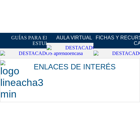
GUÍAS PARA EL DOCENTE Y EL
AULA VIRTUAL - "CHAMPAGNAT"
FICHAS Y RECUR
ESTUDIANTE
C
ENLACES DE INTERÉS