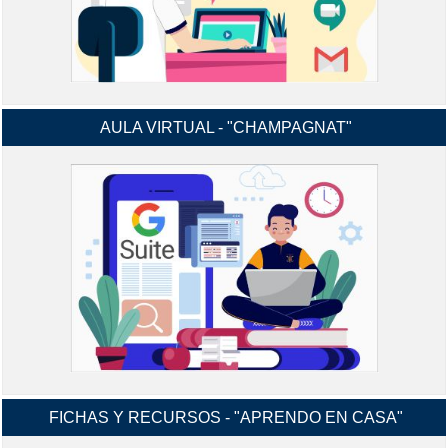
AULA VIRTUAL - "CHAMPAGNAT"
MANUALES Y VIDEO-TUTORIALES G-
INGRESAR
SUIT Y CLASROOM Y MÁS...
FICHAS Y RECURSOS - "APRENDO EN CASA"
INGRESA A TU AULA VIRTUAL,
USANDO TU CORREO ELECTRÓNICO