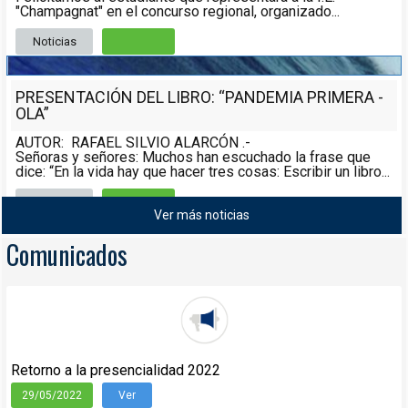
"Champagnat" en el concurso regional, organizado...
Noticias
Leer más
PRESENTACIÓN DEL LIBRO: “PANDEMIA PRIMERA -
OLA”
AUTOR: RAFAEL SILVIO ALARCÓN .-
Señoras y señores: Muchos han escuchado la frase que
dice: “En la vida hay que hacer tres cosas: Escribir un libro...
Noticias
08/05/2021
Ver más noticias
Leer más
Comunicados
Retorno a la presencialidad 2022
29/05/2022
Ver