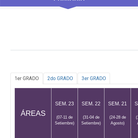
1er GRADO
2do GRADO
3er GRADO
SEM. 23
SEM. 22
SEM. 21
S
ÁREAS
(07-11 de
(31-04 de
(24-28 de
(
Setiembre)
Setiembre)
Agosto)