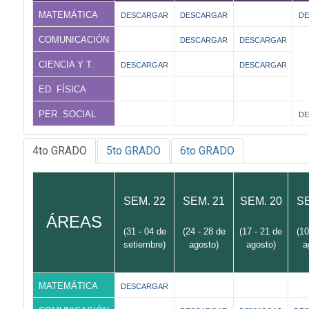
MATEMÁTICA
DESCARGA
R
DESCARGA
R
D
COMUNICACIÓN
DESCARGA
R
DESCARGA
R
CIENCIA Y T.
DESCARGA
R
DESCARGA
R
ED. FÍSICA
PER. SOCIAL
D
4to GRADO
5to GRADO
6to GRADO
SEM. 22
SEM. 21
SEM. 20
SE
ÁREAS
(31 - 04 de
(24 - 28 de
(17 - 21 de
(10
setiembre)
agosto)
agosto)
a
MATEMÁTICA
DESCARGAR