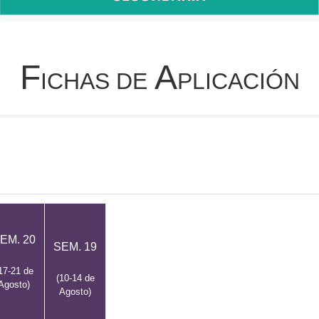
F
A
ICHAS DE
PLICACIÓN
EM. 20
SEM. 19
17-21 de
(10-14 de
Agosto)
Agosto)