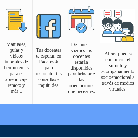
Manuales,
De lunes a
guías y
Tus docentes
viernes tus
Ahora puedes
videos
te esperan en
docentes
contar con el
tutoriales de
Facebook
estarán
soporte y
herramientas
para
disponibles
acompañamiento
para el
responder tus
para brindarte
socioemocional a
aprendizaje
consultas e
las
través de medios
remoto y
inquitudes.
orientaciones
virtuales.
más...
que necesites.