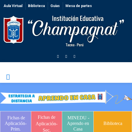
Aula Virtual
Biblioteca
Guías
Mesa de partes
Fichas de
Fichas de
MINEDU -
Aplicación-
Aprendo en
Biblioteca
Aplicación-
Prim.
Casa
Sec.