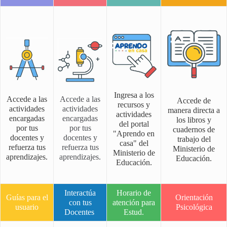
Ingresa a los
Accede a las
Accede a las
Accede de
recursos y
actividades
actividades
manera directa a
actividades
encargadas
encargadas
los libros y
del portal
por tus
por tus
cuadernos de
"Aprendo en
docentes y
docentes y
trabajo del
casa" del
refuerza tus
refuerza tus
Ministerio de
Ministerio de
aprendizajes.
aprendizajes.
Educación.
Educación.
Interactúa
Horario de
Guías para el
Orientación
con tus
atención para
usuario
Psicológica
Docentes
Estud.