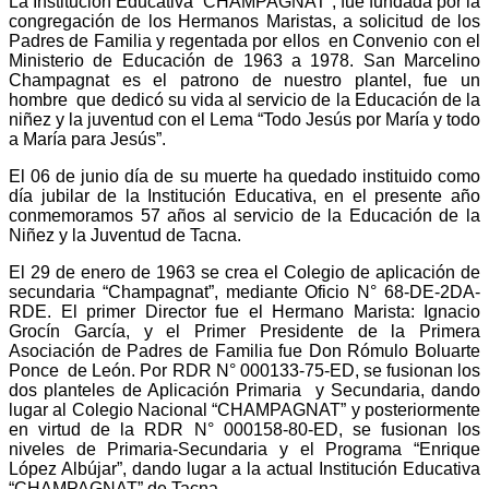
La Institución Educativa “CHAMPAGNAT”, fue fundada por la
congregación de los Hermanos Maristas, a solicitud de los
Padres de Familia y regentada por ellos en Convenio con el
Ministerio de Educación de 1963 a 1978. San Marcelino
Champagnat es el patrono de nuestro plantel, fue un
hombre que dedicó su vida al servicio de la Educación de la
niñez y la juventud con el Lema “Todo Jesús por María y todo
a María para Jesús”.
El 06 de junio día de su muerte ha quedado instituido como
día jubilar de la Institución Educativa, en el presente año
conmemoramos 57 años al servicio de la Educación de la
Niñez y la Juventud de Tacna.
El 29 de enero de 1963 se crea el Colegio de aplicación de
secundaria “Champagnat”, mediante Oficio N° 68-DE-2DA-
RDE. El primer Director fue el Hermano Marista: Ignacio
Grocín García, y el Primer Presidente de la Primera
Asociación de Padres de Familia fue Don Rómulo Boluarte
Ponce de León. Por RDR N° 000133-75-ED, se fusionan los
dos planteles de Aplicación Primaria y Secundaria, dando
lugar al Colegio Nacional “CHAMPAGNAT” y posteriormente
en virtud de la RDR N° 000158-80-ED, se fusionan los
niveles de Primaria-Secundaria y el Programa “Enrique
López Albújar”, dando lugar a la actual Institución Educativa
“CHAMPAGNAT” de Tacna.