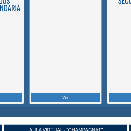
DOS
SEC
NDARIA
Ver
AULA VIRTUAL - "CHAMPAGNAT"